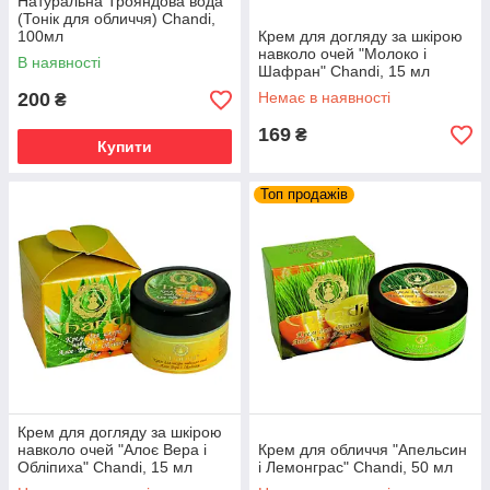
Натуральна Трояндова вода
(Тонік для обличчя) Chandi,
100мл
Крем для догляду за шкірою
навколо очей "Молоко і
В наявності
Шафран" Chandi, 15 мл
200
Немає в наявності
₴
169
₴
Купити
Топ продажів
Крем для догляду за шкірою
навколо очей "Алоє Вера і
Крем для обличчя "Апельсин
Обліпиха" Chandi, 15 мл
і Лемонграс" Chandi, 50 мл