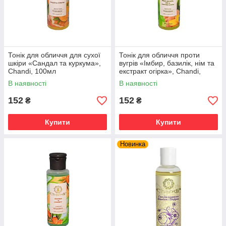
Тонік для обличчя для сухої
Тонік для обличчя проти
шкіри «Сандал та куркума»,
вугрів «Імбир, базилік, нім та
Chandi, 100мл
екстракт огірка», Chandi,
100мл
В наявності
В наявності
152
152
₴
₴
Купити
Купити
Новинка