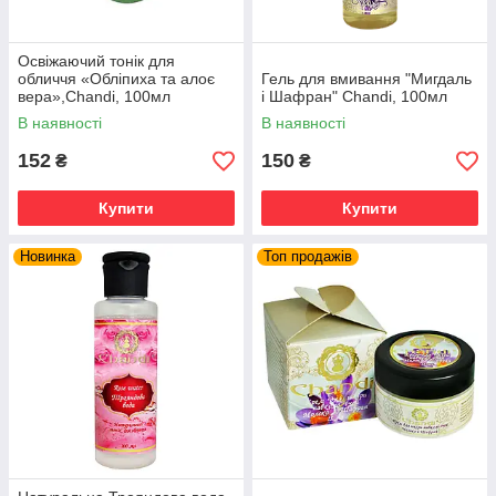
Освіжаючий тонік для
обличчя «Обліпиха та алоє
Гель для вмивання "Мигдаль
вера»,Chandi, 100мл
і Шафран" Chandi, 100мл
В наявності
В наявності
152
150
₴
₴
Купити
Купити
Новинка
Топ продажів