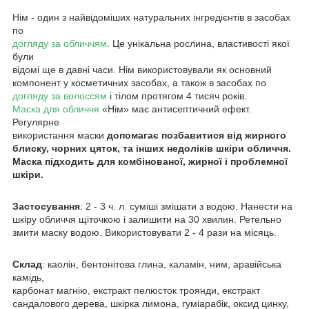
Нім - один з найвідоміших натуральних інгредієнтів в засобах
по
догляду за обличчям
. Це унікальна рослина, властивості якої
були
відомі ще в давні часи. Нім використовували як основний
компонент у косметичних засобах, а також в засобах по
догляду за волоссям
і тілом протягом 4 тисяч років.
Маска для обличчя
«Нім» має антисептичний ефект.
Регулярне
використання маски
допомагає позбавитися від жирного
блиску, чорних цяток, та інших недоліків шкіри обличчя.
Маска підходить для комбінованої, жирної і проблемної
шкіри.
Застосування
: 2 - 3 ч. л. суміші змішати з водою. Нанести на
шкіру обличчя щіточкою і залишити на 30 хвилин. Ретельно
змити маску водою. Використовувати 2 - 4 рази на місяць.
Склад
: каолін, бентонітова глина, каламін, ним, аравійська
камідь,
карбонат магнію, екстракт пелюсток троянди, екстракт
сандалового дерева, шкірка лимона, гуміарабік, оксид цинку,