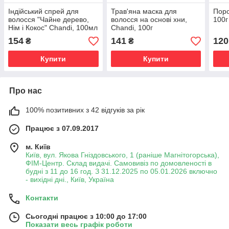
Індійський спрей для
Трав'яна маска для
Поро
волосся "Чайне дерево,
волосся на основі хни,
100г
Нім і Кокос" Chandi, 100мл
Chandi, 100г
154
141
120
₴
₴
Купити
Купити
Про нас
100% позитивних з 42 відгуків за рік
Працює з 07.09.2017
м. Київ
Київ, вул. Якова Гніздовського, 1 (раніше Магнітогорська),
ФІМ-Центр. Склад видачі. Самовивіз по домовленості в
будні з 11 до 16 год. З 31.12.2025 по 05.01.2026 включно
- вихідні дні., Київ, Україна
Контакти
Сьогодні працює з 10:00 до 17:00
Показати весь графік роботи