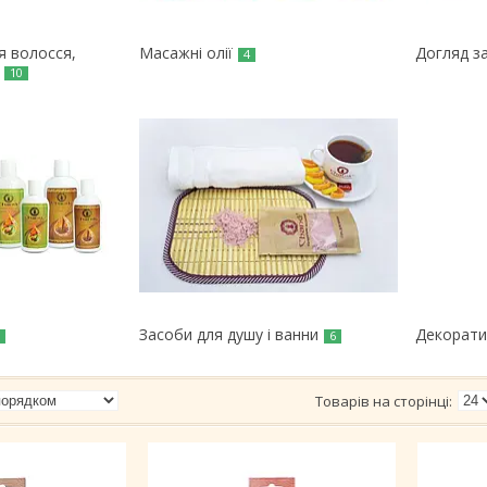
ля волосся,
Масажні олії
Догляд з
4
10
Засоби для душу і ванни
Декорати
6
6