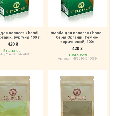
для волосся Chandi.
Фарба для волосся Chandi.
рганік. Бургунд,100 г.
Серія Органік. Темно-
коричневий, 100г
420 ₴
420 ₴
В наявності
4820164540015
В наявності
4820164540039