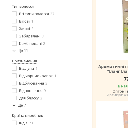
Тип волосся
Всі типи волосся
27
Вікові
1
Жирні
2
Забарвлені
3
Комбіновані
2
Ще 11
Призначення
Ароматичні п
Від лупи
1
"Іланг Іла
Від чорних крапок
1
7
Відбілювання
3
В ная
Відновлення
9
Оптом і 
48
Для блиску
2
Ще 7
Країна виробник
Індія
73