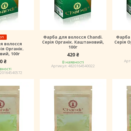
оп
Фарба для волосся Chandi.
Фарба 
Серія Органік. Каштановий,
Серія О
я волосся
100г
ія Органік.
вий, 100г
420 ₴
0 ₴
В наявності
4820164540022
вності
20164540572