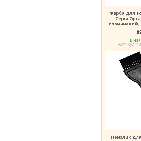
Фарба для во
Серія Орга
коричневий, 
9
В ная
48
Пензлик дл