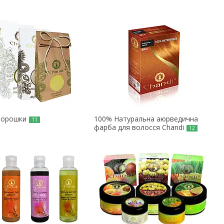
 порошки
100% Натуральна аюрведична
11
фарба для волосся Chandi
12