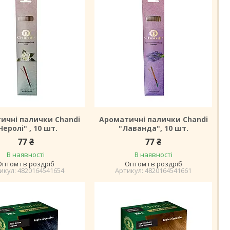
ичні палички Chandi
Ароматичні палички Chandi
Неролі" , 10 шт.
"Лаванда", 10 шт.
77 ₴
77 ₴
В наявності
В наявності
Оптом і в роздріб
Оптом і в роздріб
4820164541654
4820164541661