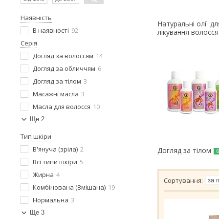
Наявність
Натуральні олії д
В наявності
92
лікування волосся
Серія
Догляд за волоссям
14
Догляд за обличчям
6
Догляд за тілом
3
Масажні масла
3
Масла для волосся
10
Ще 2
Тип шкіри
В'януча (зріла)
2
Догляд за тілом
Всі типи шкіри
5
Жирна
4
Комбінована (Змішана)
19
Нормальна
3
Ще 3