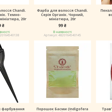
лосся Chandi.
Фарба для волосся Chandi.
Пензл
нік. Темно-
Серія Органік. Чорний,
в
мініатюра, 20г
мініатюра, 20г
9 ₴
99 ₴
вності
В наявності
20164540138
4820164540145
я фарбування
Порошок Басми (Indigofera
Трав