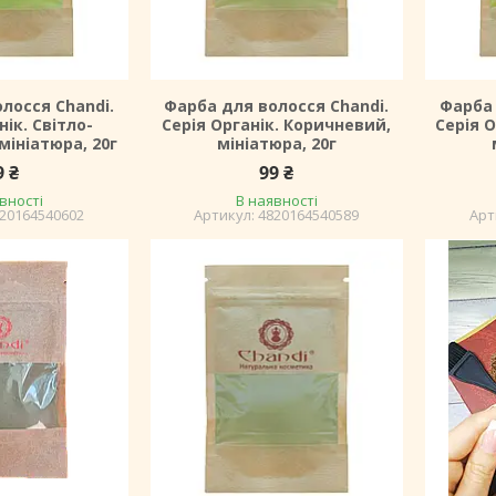
лосся Chandi.
Фарба для волосся Chandi.
Фарба 
нік. Світло-
Серія Органік. Коричневий,
Серія 
мініатюра, 20г
мініатюра, 20г
9 ₴
99 ₴
вності
В наявності
20164540602
4820164540589