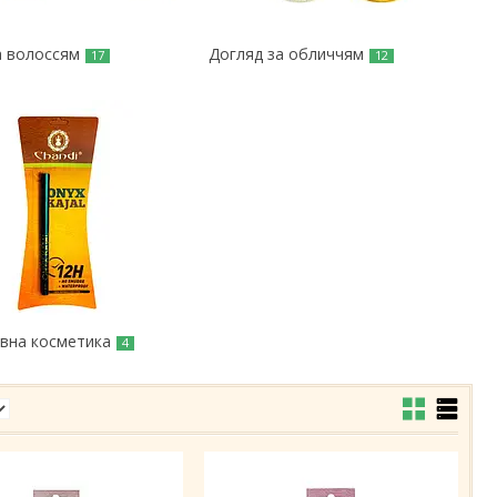
а волоссям
Догляд за обличчям
17
12
вна косметика
4