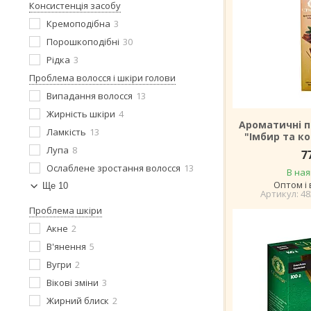
Консистенція засобу
Кремоподібна
3
Порошкоподібні
30
Рідка
3
Проблема волосся і шкіри голови
Випадання волосся
13
Жирність шкіри
4
Ароматичні п
Ламкість
13
"Імбир та ко
Лупа
8
7
Ослаблене зростання волосся
13
В ная
Оптом і 
Ще 10
48
Проблема шкіри
Акне
2
В'янення
5
Вугри
2
Вікові зміни
3
Жирний блиск
2