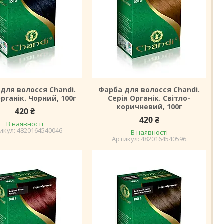
для волосся Chandi.
Фарба для волосся Chandi.
Органік. Чорний, 100г
Серія Органік. Світло-
коричневий, 100г
420 ₴
420 ₴
В наявності
4820164540046
В наявності
4820164540596