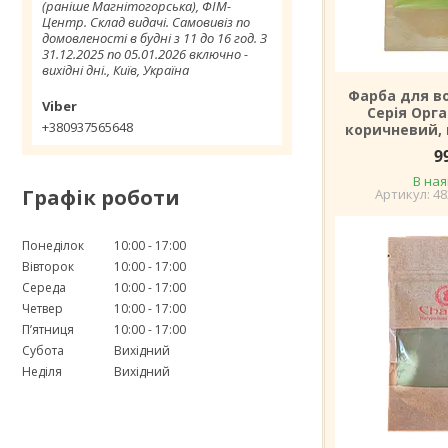
(раніше Магнітогорська), ФІМ-
Центр. Склад видачі. Самовивіз по
домовленості в будні з 11 до 16 год. З
31.12.2025 по 05.01.2026 включно -
вихідні дні., Київ, Україна
Фарба для во
Серія Орга
+380937565648
коричневий, 
9
В ная
Графік роботи
48
Понеділок
10:00
17:00
Вівторок
10:00
17:00
Середа
10:00
17:00
Четвер
10:00
17:00
Пʼятниця
10:00
17:00
Субота
Вихідний
Неділя
Вихідний