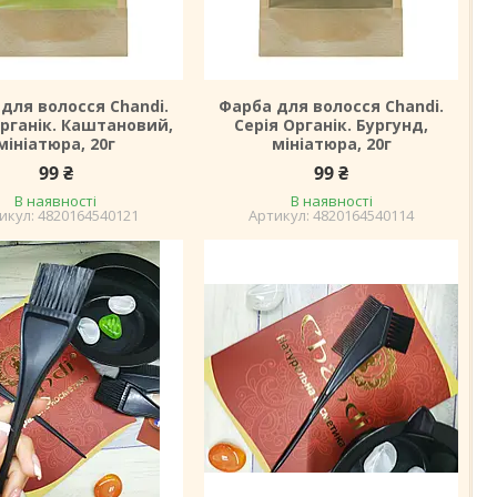
для волосся Chandi.
Фарба для волосся Chandi.
Органік. Каштановий,
Серія Органік. Бургунд,
мініатюра, 20г
мініатюра, 20г
99 ₴
99 ₴
В наявності
В наявності
4820164540121
4820164540114