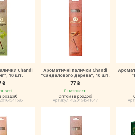
алички Chandi
Ароматичні палички Chandi
Аромат
нг", 10 шт.
"Сандалового дерева", 10 шт.
"
7 ₴
77 ₴
вності
В наявності
в роздріб
Оптом і в роздріб
20164541685
4820164541647