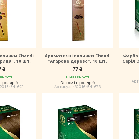
алички Chandi
Ароматичні палички Chandi
Фарба 
риця", 10 шт.
"Агарове дерево", 10 шт.
Серія 
7 ₴
77 ₴
вності
В наявності
в роздріб
Оптом і в роздріб
20164541692
4820164541678