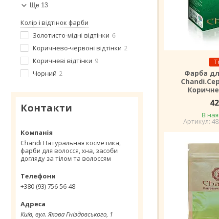
Ще 13
Колір і відтінок фарби
Золотисто-мідні відтінки
6
Коричнево-червоні відтінки
2
Коричневі відтінки
9
Т
Фарба дл
Чорний
2
Chandi.Сер
Коричне
42
Контакти
В ная
48
Chandi Натуральная косметика,
фарби для волосся, хна, засоби
догляду за тілом та волоссям
+380 (93) 756-56-48
Київ, вул. Якова Гніздовського, 1