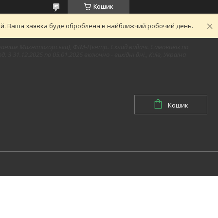
Кошик
ний. Ваша заявка буде оброблена в найближчий робочий день.
1 (раніше Магнітогорська), ФІМ-Центр. Склад видачі. Самовивіз по
д. З 31.12.2025 по 05.01.2026 включно - вихідні дні., Київ, Україна
Кошик