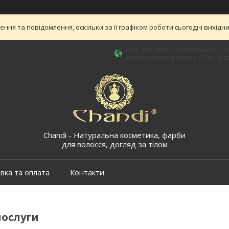
ня та повідомлення, оскільки за її графіком роботи сьогодні вихід
Київ, вул. Якова Гніздовського, 
домовленості в будні з 11 до 16 го
Chandi - Натуральна косметика, фарби
для волосся, догляд за тілом
вка та оплата
Контакти
послуги