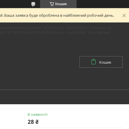
Кошик
ний. Ваша заявка буде оброблена в найближчий робочий день.
1 (раніше Магнітогорська), ФІМ-Центр. Склад видачі. Самовивіз по
д. З 31.12.2025 по 05.01.2026 включно - вихідні дні., Київ, Україна
Кошик
В наявності
28 ₴