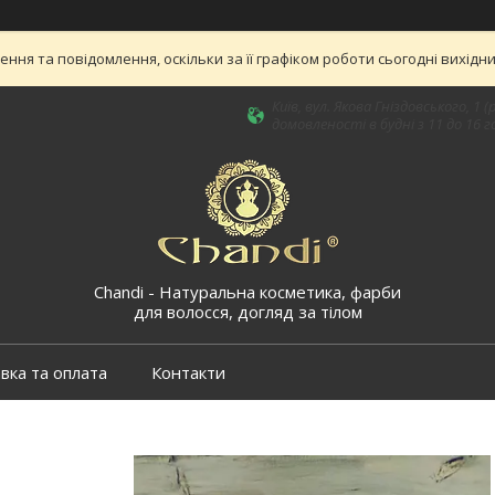
ня та повідомлення, оскільки за її графіком роботи сьогодні вихід
Київ, вул. Якова Гніздовського, 
домовленості в будні з 11 до 16 го
Chandi - Натуральна косметика, фарби
для волосся, догляд за тілом
вка та оплата
Контакти