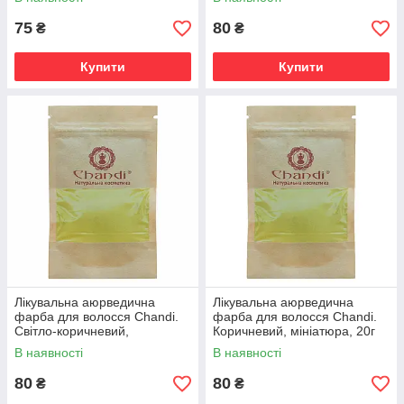
75
80
₴
₴
Купити
Купити
Лікувальна аюрведична
Лікувальна аюрведична
фарба для волосся Chandi.
фарба для волосся Chandi.
Cвітло-коричневий,
Коричневий, мініатюра, 20г
мініатюра, 20г
В наявності
В наявності
80
80
₴
₴