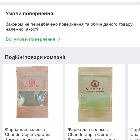
Умови повернення
Законом не передбачено повернення та обмін даного товару
належної якості
Всі умови повернення
Подібні товари компанії
Фарба для волосся
Фарба для волосся
Фарб
Chandi. Серія Органік.
Chandi. Серія Органік.
Chan
Темно-коричневий,
Коричневий, мініатюра,
Світ