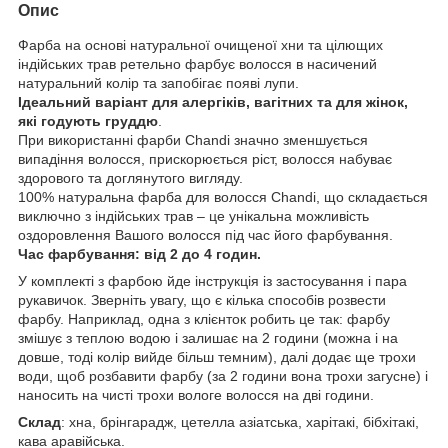
Опис
Фарба на основі натуральної очищеної хни та цілющих
індійських трав ретельно фарбує волосся в насичений
натуральний колір та запобігає появі лупи.
Ідеальний варіант для алергіків, вагітних та для жінок,
які годують груддю
.
При використанні фарби Chandi значно зменшується
випадіння волосся, прискорюється ріст, волосся набуває
здорового та доглянутого вигляду.
100% натуральна фарба для волосся Chandi, що складається
виключно з індійських трав – це унікальна можливість
оздоровлення Вашого волосся під час його фарбування.
Час фарбування: від 2 до 4 годин.
У комплекті з фарбою йде інструкція із застосування і пара
рукавичок. Зверніть увагу, що є кілька способів розвести
фарбу. Наприклад, одна з клієнток робить це так: фарбу
змішує з теплою водою і залишає на 2 години (можна і на
довше, тоді колір вийде більш темним), далі додає ще трохи
води, щоб розбавити фарбу (за 2 години вона трохи загусне) і
наносить на чисті трохи вологе волосся на дві години.
Склад
: хна, брінгарадж, цетелла азіатська, харітакі, бібхітакі,
кава аравійська.