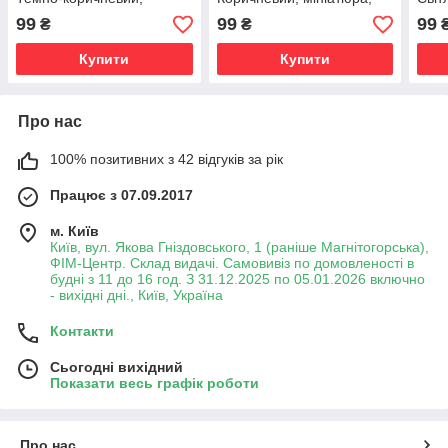
мініатюра, 20г
20г
міні
99
99
99
₴
₴
Купити
Купити
Про нас
100% позитивних з 42 відгуків за рік
Працює з 07.09.2017
м. Київ
Київ, вул. Якова Гніздовського, 1 (раніше Магнітогорська),
ФІМ-Центр. Склад видачі. Самовивіз по домовленості в
будні з 11 до 16 год. З 31.12.2025 по 05.01.2026 включно
- вихідні дні., Київ, Україна
Контакти
Сьогодні вихідний
Показати весь графік роботи
Про нас