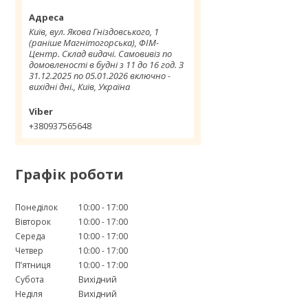
Київ, вул. Якова Гніздовського, 1
(раніше Магнітогорська), ФІМ-
Центр. Склад видачі. Самовивіз по
домовленості в будні з 11 до 16 год. З
31.12.2025 по 05.01.2026 включно -
вихідні дні., Київ, Україна
+380937565648
Графік роботи
Понеділок
10:00
17:00
Вівторок
10:00
17:00
Середа
10:00
17:00
Четвер
10:00
17:00
Пʼятниця
10:00
17:00
Субота
Вихідний
Неділя
Вихідний