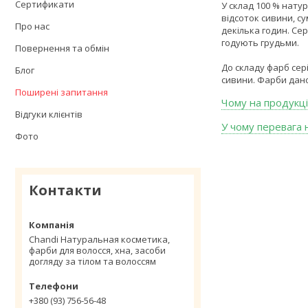
Сертификати
У склад 100 % натур
відсоток сивини, с
Про нас
декілька годин. Сер
годують грудьми.
Повернення та обмін
До складу фарб сері
Блог
сивини. Фарби даної
Поширені запитання
Чому на продукці
Відгуки клієнтів
У чому перевага 
Фото
Контакти
Chandi Натуральная косметика,
фарби для волосся, хна, засоби
догляду за тілом та волоссям
+380 (93) 756-56-48