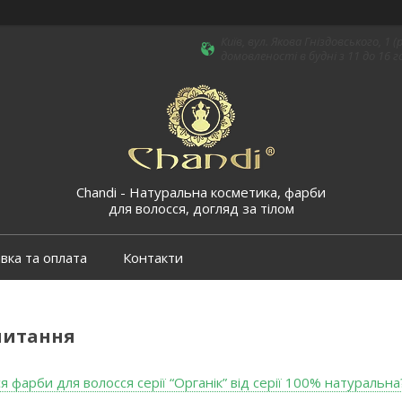
Київ, вул. Якова Гніздовського, 
домовленості в будні з 11 до 16 го
Chandi - Натуральна косметика, фарби
для волосся, догляд за тілом
вка та оплата
Контакти
питання
я фарби для волосся серії “Органік” від серії 100% натуральна