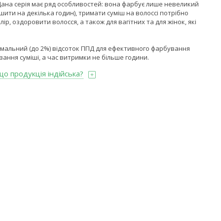
и. Дана серія має ряд особливостей: вона фарбує лише невеликий
шити на декілька годин), тримати суміш на волоссі потрібно
ір, оздоровити волосся, а також для вагітних та для жінок, які
мінімальний (до 2%) відсоток ППД для ефективного фарбування
ування суміші, а час витримки не більше години.
що продукція індійська?