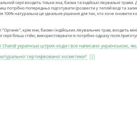
альной серії входить тільки хна, басма та індійські лікувальні трав
уміш потрібно попередньо підготувати (розвести у теплій воді та зали
ія 100% натуральна це ідеальне рішення для тих, хто хоче оновити кол
ї "Органік", крім хни, басми і індійських лікувальних трав, входить 
 серії більш стійкі, використовувати їх потрібно одразу після пригот
ї Chandi українські штрих-коди і все написано українською, як
натуральної сертифікованої косметики?