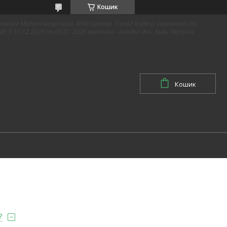
Кошик
1 (раніше Магнітогорська), ФІМ-Центр. Склад видачі. Самовивіз по
д. З 31.12.2025 по 05.01.2026 включно - вихідні дні., Київ, Україна
Кошик
?