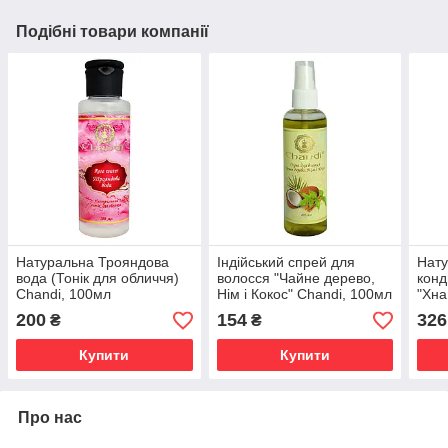
Подібні товари компанії
Натуральна Трояндова
Індійський спрей для
Нату
вода (Тонік для обличчя)
волосся "Чайне дерево,
конд
Chandi, 100мл
Нім і Кокос" Chandi, 100мл
"Хна
200
200
154
326
₴
₴
Купити
Купити
Про нас