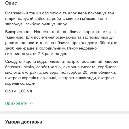
Опис
Освіжаючий тонік з обліпихою та алоє вера покращує тон
шкіри, дарує їй сяйво та робить свіжою і м’якою. Тонік
зволожує і глибоко очищує шкіру.
Використання: Нанесіть тонік на обличчя і протріть м’якою
тканиною. Для посилення освіжаючої та заспокійливої дії
радимо наносити тонік на обличчя прохолодним. Зберігати
засіб найкраще в холодильнику. Рекомендовано
використовувати 2-3 рази на день.
Склад: очищена вода, глюконат натрію, рослинний гліцерин,
бензоат натрію, сорбат калію, лимонна кислота, сорбінова
кислота, екстракт алое вера, полісорбат 20, олія обліпихи,
екстракт коренів шовковиці, екстракт ашваганди, екстракт
коренів солодки.
Об'єм: 100 мл
Приховати
Умови доставки