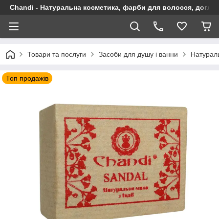
Chandi - Натуральна косметика, фарби для волосся, догляд
Товари та послуги
Засоби для душу і ванни
Натураль
Топ продажів