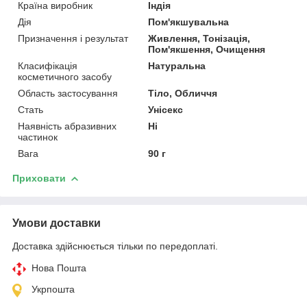
Країна виробник
Індія
Дія
Пом'якшувальна
Призначення і результат
Живлення, Тонізація,
Пом'якшення, Очищення
Класифікація
Натуральна
косметичного засобу
Область застосування
Тіло, Обличчя
Стать
Унісекс
Наявність абразивних
Ні
частинок
Вага
90 г
Приховати
Умови доставки
Доставка здійснюється тільки по передоплаті.
Нова Пошта
Укрпошта