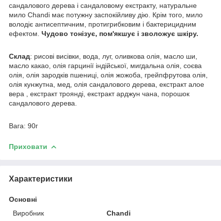
сандалового дерева і сандаловому екстракту, натуральне
мило Chandi має потужну заспокійливу дію. Крім того, мило
володіє антисептичним, протигрибковим і бактерицидним
ефектом.
Чудово тонізує, пом'якшує і зволожує шкіру.
Склад
: рисові висівки, вода, луг, оливкова олія, масло ши,
масло какао, олія гарцинії індійської, мигдальна олія, соєва
олія, олія зародків пшениці, олія жожоба, грейпфрутова олія,
олія кунжутна, мед, олія сандалового дерева, екстракт алое
вера , екстракт троянді, екстракт арджун чана, порошок
сандалового дерева.
Вага: 90г
Приховати
Характеристики
Основні
Виробник
Chandi