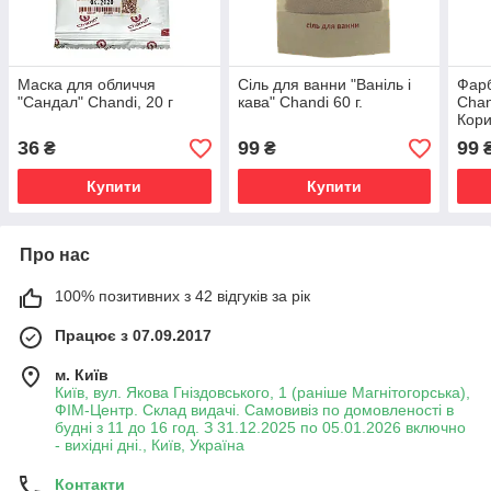
Маска для обличчя
Сіль для ванни "Ваніль і
Фарб
"Сандал" Chandi, 20 г
кава" Chandi 60 г.
Chan
Кори
20г
36
99
99
₴
₴
Купити
Купити
Про нас
100% позитивних з 42 відгуків за рік
Працює з 07.09.2017
м. Київ
Київ, вул. Якова Гніздовського, 1 (раніше Магнітогорська),
ФІМ-Центр. Склад видачі. Самовивіз по домовленості в
будні з 11 до 16 год. З 31.12.2025 по 05.01.2026 включно
- вихідні дні., Київ, Україна
Контакти