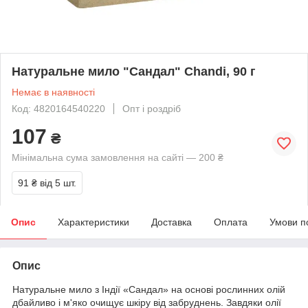
Натуральне мило "Сандал" Chandi, 90 г
Немає в наявності
Код: 4820164540220
Опт і роздріб
107
₴
Мінімальна сума замовлення на сайті — 200 ₴
91 ₴
від 5 шт.
Опис
Характеристики
Доставка
Оплата
Умови п
Опис
Натуральне мило з Індії «Сандал» на основі рослинних олій
дбайливо і м'яко очищує шкіру від забруднень. Завдяки олії