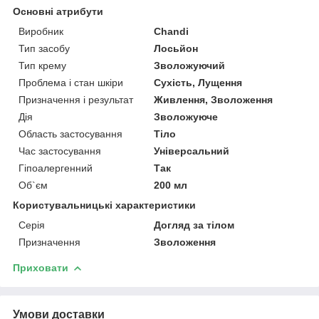
Основні атрибути
Виробник
Chandi
Тип засобу
Лосьйон
Тип крему
Зволожуючий
Проблема і стан шкіри
Сухість, Лущення
Призначення і результат
Живлення, Зволоження
Дія
Зволожуюче
Область застосування
Тіло
Час застосування
Універсальний
Гіпоалергенний
Так
Об`єм
200 мл
Користувальницькі характеристики
Серія
Догляд за тілом
Призначення
Зволоження
Приховати
Умови доставки