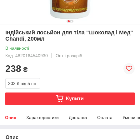
Індійський лосьйон для тіла "Шоколад і Мед"
Chandi, 200мл
В наявності
Код: 4820164540930
Опт і роздріб
238
₴
202 ₴
від 5 шт.
Купити
Опис
Характеристики
Доставка
Оплата
Умови п
Опис