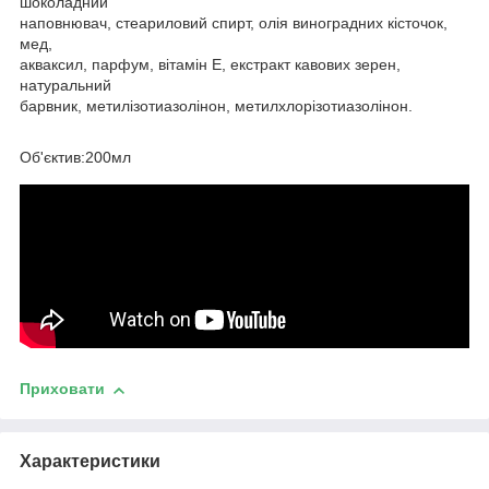
шоколадний
наповнювач, стеариловий спирт, олія виноградних кісточок,
мед,
акваксил, парфум, вітамін Е, екстракт кавових зерен,
натуральний
барвник, метилізотиазолінон, метилхлорізотиазолінон.
Об'єктив:200мл
Приховати
Характеристики