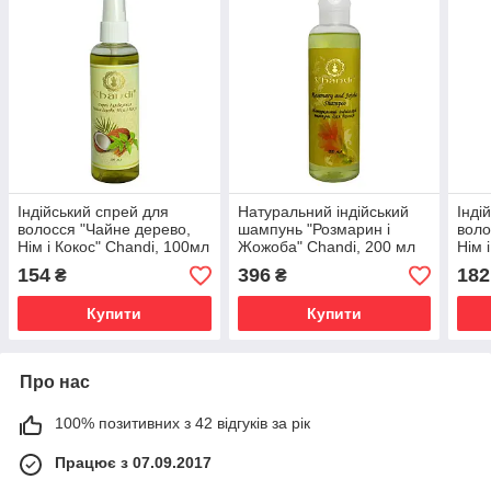
Індійський спрей для
Натуральний індійський
Інді
волосся "Чайне дерево,
шампунь "Розмарин і
воло
Нім і Кокос" Chandi, 100мл
Жожоба" Chandi, 200 мл
Нім 
Chan
154
396
182
₴
₴
Купити
Купити
Про нас
100% позитивних з 42 відгуків за рік
Працює з 07.09.2017