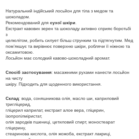
Натуральний індійський лосьйон для тіла з медом та
шоколадом.
Рекомендований для
сухої шкіри
.
Екстракт кавових зерен та шоколаду активно сприяє боротьбі
з
целюлітом, робить силует більш струнким та підтягнутим. Мед
пом’якшує та вирівнює поверхню шкіри, роблячи її ніжною та
оксамитовою.
Лосьйон має солодкий кавово-шоколадний аромат.
Спосіб застосування
: масажними рухами нанести лосьйон
на чисту
шкіру. Підходить для щоденного використання.
Склад
: вода, соняшникова олія, масло ши, каприловий
тригліцерид,
гліцерил каприлат, екстракт алое вера, гліцерин,
ізопропілміристат,
олія зародків пшениці, цетиловий спирт, моностеарат
гліцерину,
стеаринова кислота, олія жожоба, екстракт лакриці,