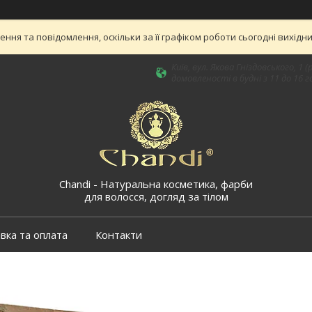
ня та повідомлення, оскільки за її графіком роботи сьогодні вихід
Київ, вул. Якова Гніздовського, 
домовленості в будні з 11 до 16 го
Chandi - Натуральна косметика, фарби
для волосся, догляд за тілом
вка та оплата
Контакти