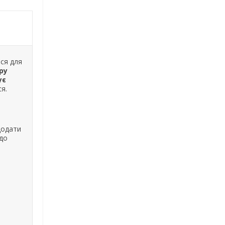
ься для
ру
ує
я.
додати
 до