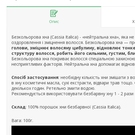
Опис
Х
Безкольорова хна (Cassia Italica) - «нейтральна хна», яка
оздоровлення і зміцнення волосся. Безкольорова хна — пр
голови, зміцнює волосяну цибулину, відновлює тонк
структуру волосся, робить його сильним, густим, б
Безкольорова хна покриває волосся спеціальною захисною 
несприятливих факторів. Нейтральна хна допомагає віднови
Спосіб застосування
: необхідну кількість хни змішати з 
в хну косметичні масла, сухі екстракти, відвари трав тощо.
декількох годин. Ретельно змити водою.
Рекомендується використовувати безбарвну хну 1 - 2 рази
Склад
: 100% порошок хни безбарвної (Cassia Italica).
Вага: 100г.