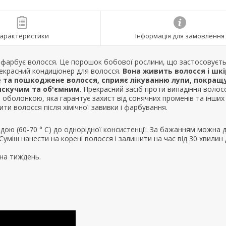
арактеристики
Інформація для замовлення
 не фарбує волосся. Це порошок бобової рослини, що застосовуєт
екрасний кондиціонер для волосся.
Вона живить волосся і шкі
е та пошкоджене волосся, сприяє лікуванню лупи, покращ
лискучим та об'ємним
. Прекрасний засіб проти випадіння волосс
оболонкою, яка гарантує захист від сонячних променів та інших
ти волосся після хімічної завивки і фарбування.
водою (60-70 ° C) до однорідної консистенції. За бажанням можна 
 Суміш нанести на корені волосся і залишити на час від 30 хвилин
 на тиждень.