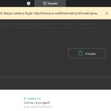
Кошик
ний. Ваша заявка буде оброблена в найближчий робочий день.
1 (раніше Магнітогорська), ФІМ-Центр. Склад видачі. Самовивіз по
д. З 31.12.2025 по 05.01.2026 включно - вихідні дні., Київ, Україна
Кошик
В наявності
Оптом і в роздріб
Код:
4820164540671